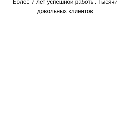
Более 7 лет успешной работы. Тысячи
довольных клиентов
Диагностика на территории сервисного центра
от 6000 тг.
Обновление програмного обеспечения
от 8000 тг.
Рассматривается по
Ремонт
каждому случаю